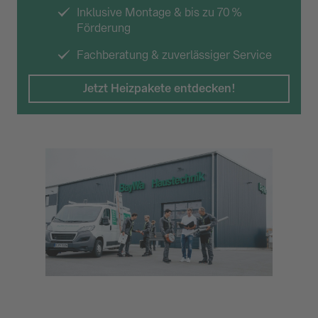
Inklusive Montage & bis zu 70 %
Förderung
Fachberatung & zuverlässiger Service
Jetzt Heizpakete entdecken!